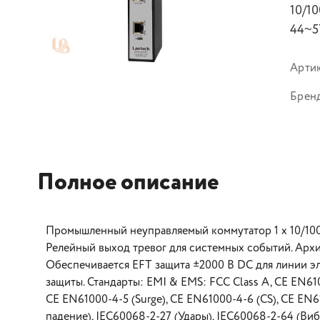
10/10
44~57
Арти
Брен
Полное описание
Промышленный неуправляемый коммутатор 1 х 10/100/1
Релейный выход тревог для системных событий. Арх
Обеспечивается EFT защита ±2000 В DC для линии э
защиты. Стандарты: EMI & EMS: FCC Class A, CE EN610
CE EN61000-4-5 (Surge), CE EN61000-4-6 (CS), CE EN6
падение), IEC60068-2-27 (Удары), IEC60068-2-64 (Ви