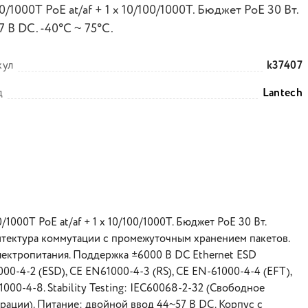
0/1000T PoE at/af + 1 х 10/100/1000T. Бюджет PoE 30 Вт.
 В DC. -40°C ~ 75°C.
кул
k37407
д
Lantech
000T PoE at/af + 1 х 10/100/1000T. Бюджет PoE 30 Вт.
итектура коммутации с промежуточным хранением пакетов.
лектропитания. Поддержка ±6000 В DC Ethernet ESD
00-4-2 (ESD), CE EN61000-4-3 (RS), CE EN-61000-4-4 (EFT),
1000-4-8. Stability Testing: IEC60068-2-32 (Свободное
брации). Питание: двойной ввод 44~57 В DC. Корпус с