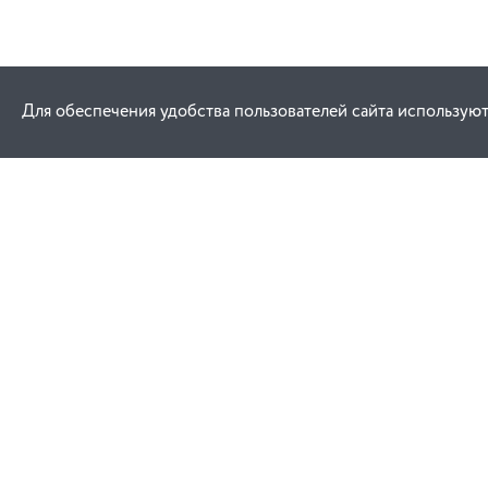
Для обеспечения удобства пользователей сайта используют
Как купить
Услуги
Заказ
Договор публич
Оплата
Проектировани