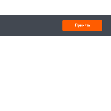
Принять
Товарищество с ограниченной ответственностью
«УНИБАЙ»
050008, Казахстан, г. Алматы , ул. Кожамкулова, дом