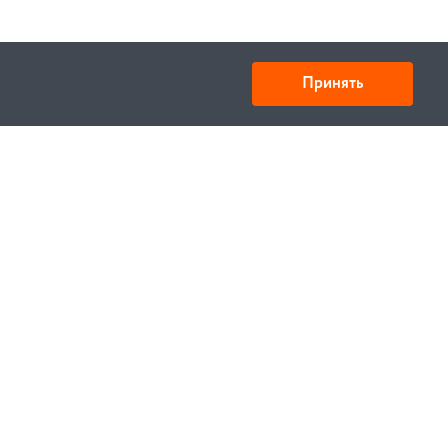
Принять
Товарищество с ограниченной ответственностью
«УНИБАЙ»
050008, Казахстан, г. Алматы , ул. Кожамкулова, дом
253