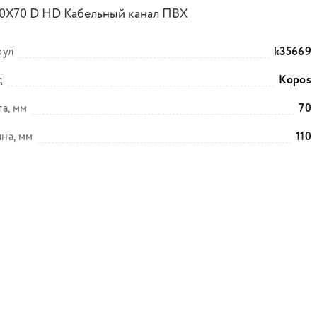
10Х70 D HD Кабельный канал ПВХ
кул
k35669
д
Kopos
а, мм
70
на, мм
110