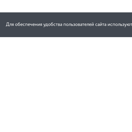
Для обеспечения удобства пользователей сайта используют
Как купить
Услуги
Заказ
Договор публич
Оплата
Проектировани
Доставка
Монтаж