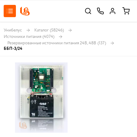
Унибелус
Каталог
(58246)
Источники питания
(4074)
Резервированные источники питания 24В, 48В
(137)
ББП-3/24