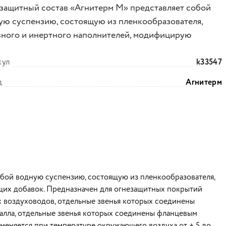
защитный состав «Агнитерм М» представляет собой
ую суспензию, состоящую из пленкообразователя,
вного и инертного наполнителей, модифицирую
кул
k33547
д
Агнитерм
бой водную суспензию, состоящую из пленкообразователя,
щих добавок. Предназначен для огнезащитных покрытий
х воздуховодов, отдельные звенья которых соединены
талла, отдельные звенья которых соединены фланцевым
именяется при температуре окружающего воздуха от + 5 до