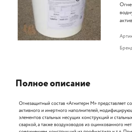
Огне
водн
акти
Арти
Брен
Полное описание
Огнезащитный состав «Агнитерм М» представляет со
активного и инертного наполнителей, модифицирую
элементов стальных несущих конструкций и стальны
сваркой, а также воздуховодов из оцинкованного ме
соединением, конструкций из профнастила и т.д. Пр