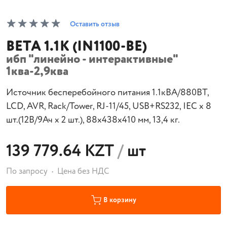
Оставить отзыв
BETA 1.1К (IN1100-ВЕ)
ибп "линейно - интерактивные"
1ква-2,9ква
Источник бесперебойного питания 1.1кВА/880ВТ,
LCD, AVR, Rack/Tower, RJ-11/45, USB+RS232, IEC х 8
шт.(12В/9Ач х 2 шт.), 88х438х410 мм, 13,4 кг.
139 779.64 KZT
/
шт
По запросу
Цена без НДС
В корзину