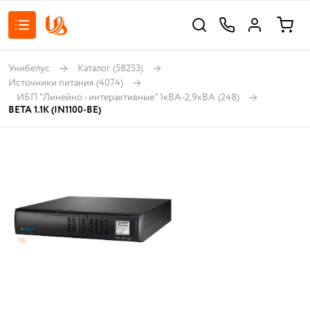
Унибелус
Каталог
(58253)
Источники питания
(4074)
ИБП "Линейно - интерактивные" 1кВА-2,9кВА
(248)
BETA 1.1К (IN1100-ВЕ)