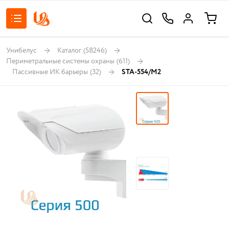
Унибелус
Каталог
(58246)
Периметральные системы охраны
(611)
Пассивные ИК барьеры
(32)
STA-554/M2