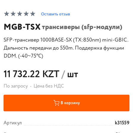
Оставить отзыв
MGB-TSX
трансиверы (sfp-модули)
SFP-трансивер 1000BASE-SX (TX:850nm) mini-GBIC.
Дальность передачи до 550m. Поддержка функции
DDM. (-40~75℃)
11 732.22 KZT
/
шт
По запросу
Цена без НДС
В корзину
Артикул
k31559