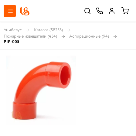
Унибелус
Каталог
(58253)
Пожарные извещатели
(434)
Аспирационные
(94)
PIP-005