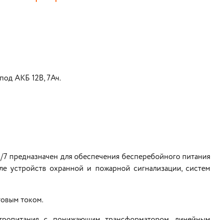
под АКБ 12В, 7Ач.
/7 предназначен для обеспечения бесперебойного питания
ле устройств охранной и пожарной сигнализации, систем
товым током.
ктропитания с понижающим трансформатором, линейным