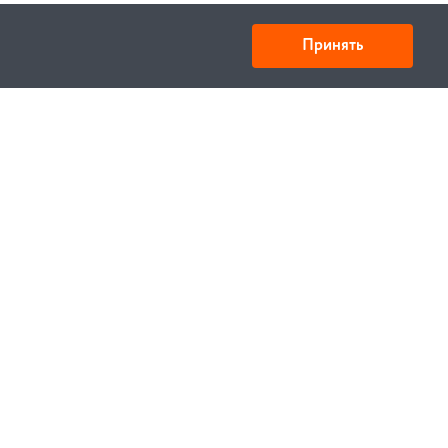
Принять
Товарищество с ограниченной ответственностью
«УНИБАЙ»
050008, Казахстан, г. Алматы , ул. Кожамкулова, дом
253
БИН 221140024751