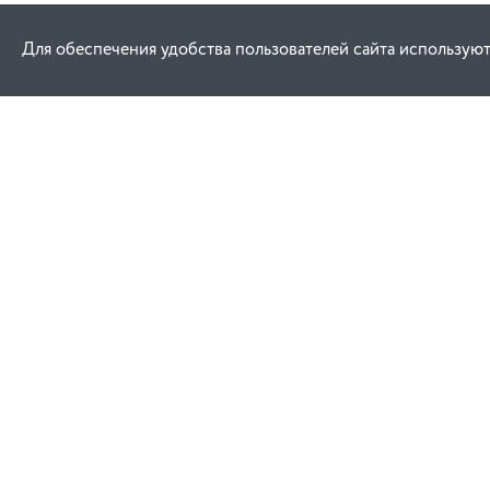
Для обеспечения удобства пользователей сайта используют
Как купить
Услуги
Заказ
Договор публич
Оплата
Проектировани
Доставка
Монтаж
Гарантия
Обучение техни