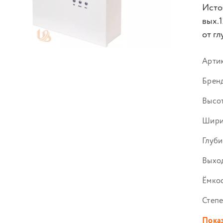
Исто
вых.1
от гл
Арти
Брен
Высот
Шири
Глуби
Выход
Ёмко
Степе
Показ