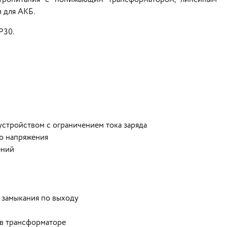
 для АКБ.
P30.
стройством с ограничением тока заряда
го напряжения
ений
о замыкания по выходу
в трансформаторе