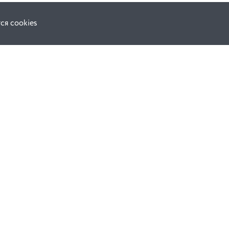
ся cookies
Наши соц. сети:
ной оферты
Facebook
е
Instagram
ВКонтакте
ческой