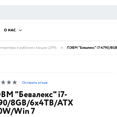
О НАС
мпьютеры и рабочие станции
(299)
ПЭВМ "Бевалекс" i7-4790/8G
Оставить отзыв
ВМ "Бевалекс" i7-
90/8GB/6x4TB/ATX
0W/Win 7