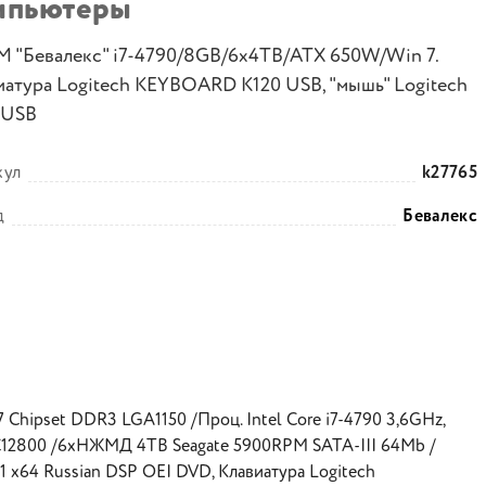
мпьютеры
 "Бевалекс" i7-4790/8GB/6x4TB/ATX 650W/Win 7.
иатура Logitech KEYBOARD K120 USB, "мышь" Logitech
 USB
кул
k27765
д
Бевалекс
Chipset DDR3 LGA1150 /Проц. Intel Core i7-4790 3,6GHz,
C12800 /6xНЖМД 4TB Seagate 5900RPM SATA-III 64Mb /
1 x64 Russian DSP OEI DVD, Клавиатура Logitech