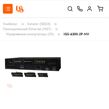
Унибелус
Каталог
(58253)
Промышленный Ethernet
(1007)
Управляемые коммутаторы
(151)
IGS-6300-2P-HV