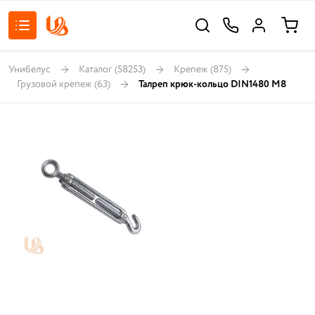
Унибелус
Каталог
(58253)
Крепеж
(875)
Грузовой крепеж
(63)
Талреп крюк-кольцо DIN1480 М8