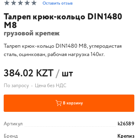
Оставить отзыв
Талреп крюк-кольцо DIN1480
М8
грузовой крепеж
Талреп крюк-кольцо DIN1480 М8, углеродистая
сталь, оцинкован, рабочая нагрузка 140кг.
384.02 KZT
/
шт
По запросу
Цена без НДС
В корзину
Артикул
k26589
Бренд
Крепиз