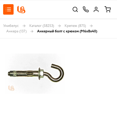
Унибелус
Каталог
(58253)
Крепеж
(875)
Анкера
(137)
Анкерный болт с крюком (M6x8x40)