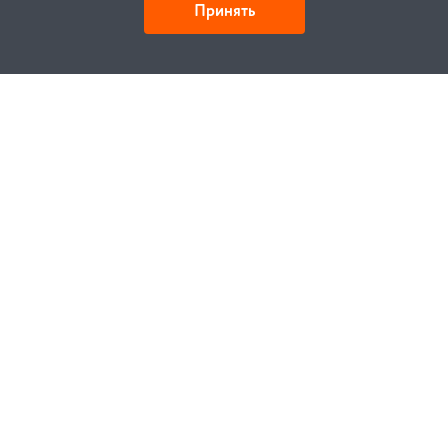
Принять
Как купить
Заказ
Оплата
Доставка
Гарантия
Замена и возврат
Услуги
Договор публичной оферты
Проектирование
Монтаж