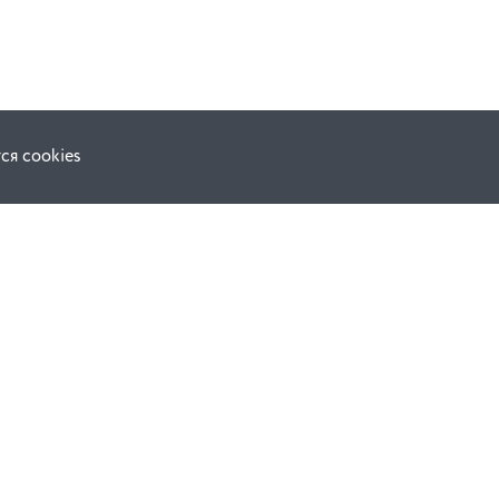
ся cookies
Наши соц. сети:
ной оферты
Facebook