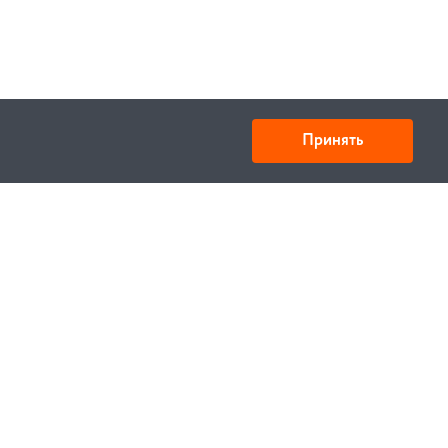
Принять
Товарищество с ограниченной ответственностью