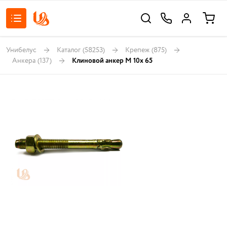
Унибелус
Каталог
(58253)
Крепеж
(875)
Анкера
(137)
Клиновой анкер M 10х 65