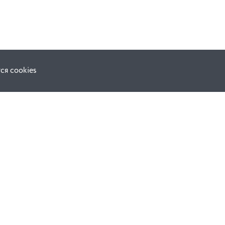
ся cookies
Наши соц. сети:
ной оферты
Facebook