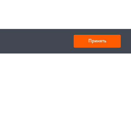
Принять
Товарищество с ограниченной ответственностью