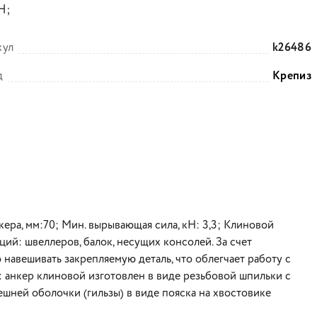
Н;
кул
k26486
д
Крепиз
кера, мм:70; Мин. вырывающая сила, кН: 3,3; Клиновой
ий: швеллеров, балок, несущих консолей. За счет
навешивать закрепляемую деталь, что облегчает работу с
 анкер клиновой изготовлен в виде резьбовой шпильки с
шней оболочки (гильзы) в виде пояска на хвостовике