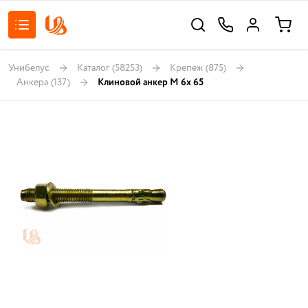
Унибелус
Каталог
(58253)
Крепеж
(875)
Анкера
(137)
Клиновой анкер M 6х 65