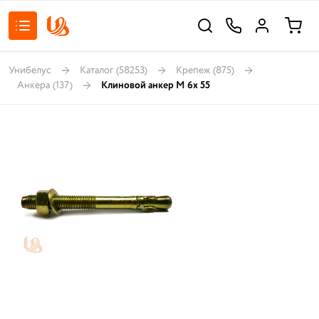
Унибелус
Каталог
(58253)
Крепеж
(875)
Анкера
(137)
Клиновой анкер M 6х 55