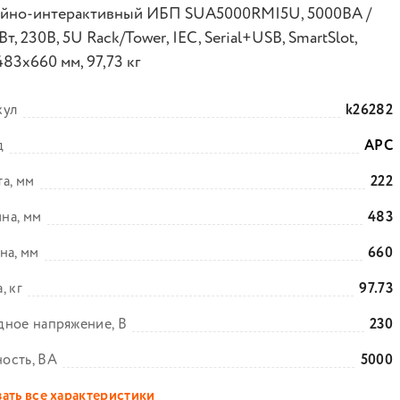
йно-интерактивный ИБП SUA5000RMI5U, 5000ВА /
т, 230В, 5U Rack/Tower, IEC, Serial+USB, SmartSlot,
83х660 мм, 97,73 кг
кул
k26282
д
APC
а, мм
222
на, мм
483
на, мм
660
, кг
97.73
ное напряжение, В
230
ость, ВА
5000
ать все характеристики