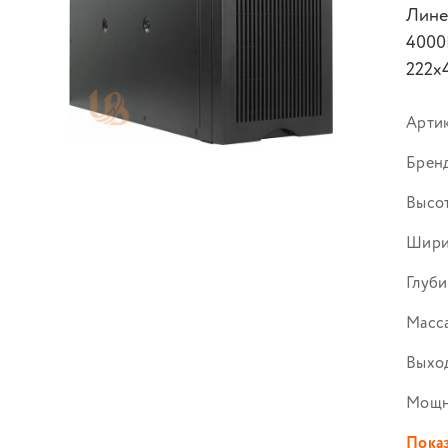
Лине
4000В
222х4
Арти
Брен
Высот
Шири
Глуби
Масса
Выход
Мощн
Показ