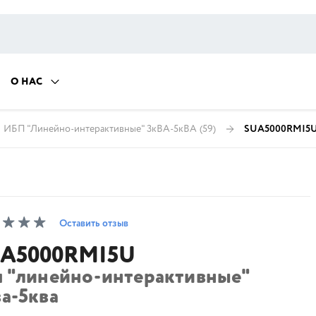
О НАС
ИБП "Линейно-интерактивные" 3кВА-5кВА
(59)
SUA5000RMI5
Оставить отзыв
A5000RMI5U
п "линейно-интерактивные"
а-5ква