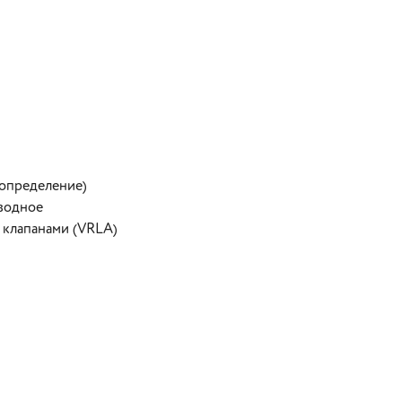
е определение)
водное
 клапанами (VRLA)