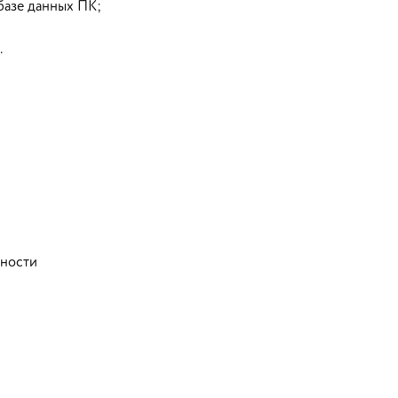
базе данных ПК;
.
жности