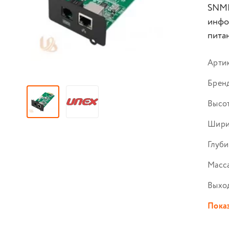
SNMP
инфо
пита
Арти
Брен
Высот
Шири
Глуби
Масса
Выход
Показ