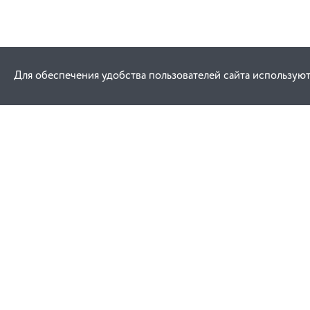
Для обеспечения удобства пользователей сайта используют
Как купить
Услуги
Заказ
Договор публич
Оплата
Проектировани