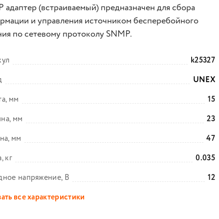
 адаптер (встраиваемый) предназначен для сбора
рмации и управления источником бесперебойного
ния по сетевому протоколу SNMP.
кул
k25327
д
UNEX
а, мм
15
на, мм
23
на, мм
47
, кг
0.035
ное напряжение, В
12
ать все характеристики