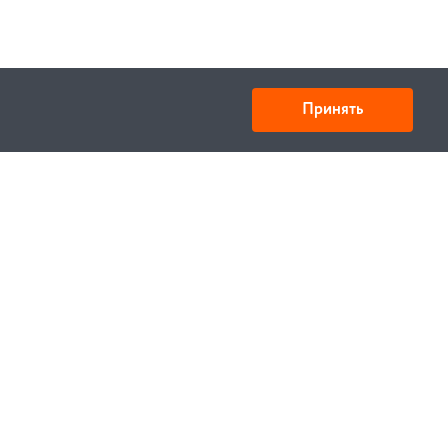
Принять
Товарищество с ограниченной ответственностью
«УНИБАЙ»
050008, Казахстан, г. Алматы , ул. Кожамкулова, дом