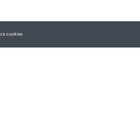
ся cookies
Наши соц. сети:
ной оферты
Facebook
е
Instagram