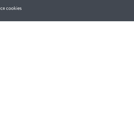
ся cookies
Наши соц. сети:
ной оферты
Facebook
е
Instagram
ВКонтакте
ческой