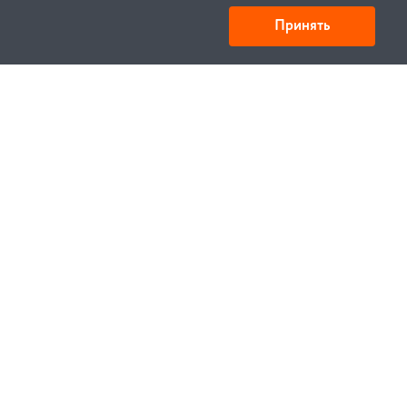
Принять
Товарищество с ограниченной ответственностью
«УНИБАЙ»
050008, Казахстан, г. Алматы , ул. Кожамкулова, дом
253
БИН 221140024751
© 1994—2023, УНИБЕЛУС ИТЦ