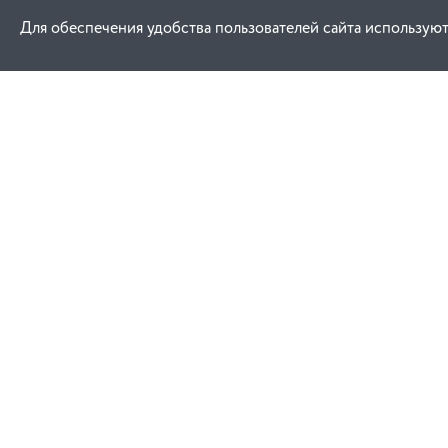
Для обеспечения удобства пользователей сайта используют
Как купить
Услуги
Заказ
Договор публич
Оплата
Проектировани
Доставка
Монтаж
Гарантия
Обучение техни
эксплуатации
Замена и возврат