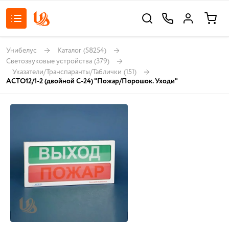
Унибелус
Каталог
(58254)
Светозвуковые устройства
(379)
Указатели/Транспаранты/Таблички
(151)
АСТО12/1-2 (двойной С-24) "Пожар/Порошок. Уходи"