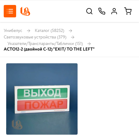
Унибелус
Каталог
(58252)
Светозвуковые устройства
(379)
Указатели/Транспаранты/Таблички
(151)
АСТО12-2 (двойной С-12) "EXIT/ TO THE LEFT"