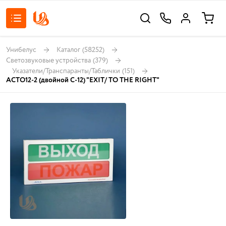
Унибелус
Каталог
(58252)
Светозвуковые устройства
(379)
Указатели/Транспаранты/Таблички
(151)
АСТО12-2 (двойной С-12) "EXIT/ TO THE RIGHT"