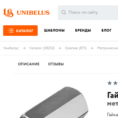
ШАБЛОНЫ
БРЕНДЫ
БЛОГ
КАТАЛОГ
Унибелус
Каталог
(58253)
Крепеж
(875)
Метрически
ОПИСАНИЕ
ОТЗЫВЫ
Га
ме
Гайк