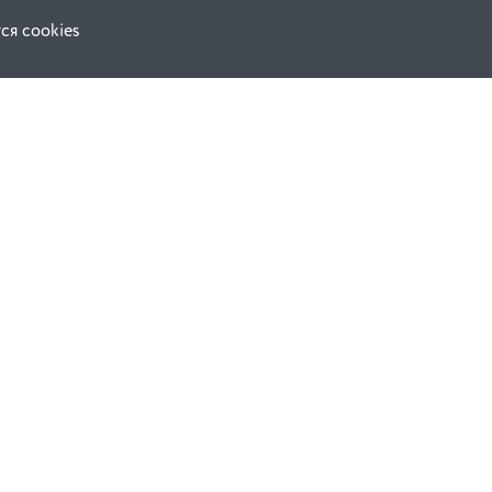
ся cookies
Наши соц. сети:
ной оферты
Facebook
е
Instagram
ВКонтакте
ческой