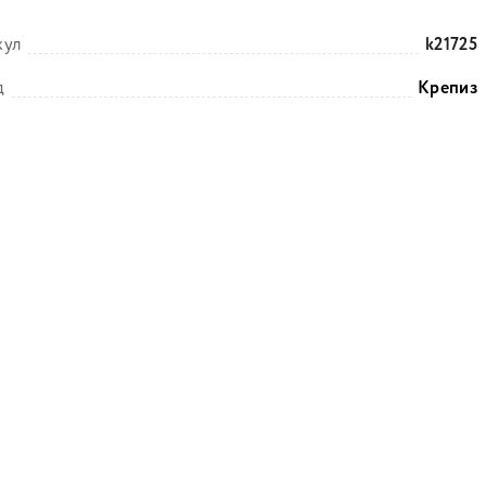
кул
k21725
д
Крепиз