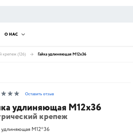
О НАС
й крепеж
(126)
Гайка удлиняющая М12х36
Оставить отзыв
йка удлиняющая М12х36
трический крепеж
а удлиняющая М12*36