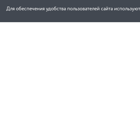
Для обеспечения удобства пользователей сайта используют
Как купить
Услуги
Заказ
Договор публич
Оплата
Проектировани
Доставка
Монтаж
Гарантия
Обучение техни
эксплуатации
Замена и возврат