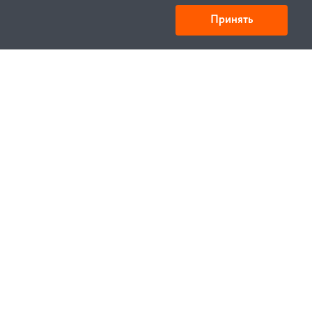
Принять
Товарищество с ограниченной ответственностью
«УНИБАЙ»
050008, Казахстан, г. Алматы , ул. Кожамкулова, дом
253
БИН 221140024751
© 1994—2023, УНИБЕЛУС ИТЦ