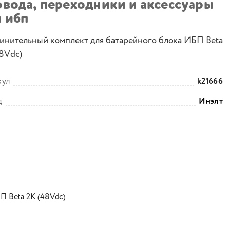
овода, переходники и аксессуары
я ибп
инительный комплект для батарейного блока ИБП Beta
48Vdc)
кул
k21666
д
Инэлт
П Beta 2K (48Vdc)