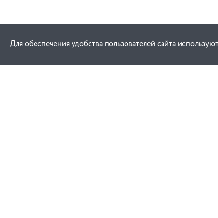
Для обеспечения удобства пользователей сайта используют
Как купить
Услуги
Заказ
Договор публич
Оплата
Проектировани
Доставка
Монтаж