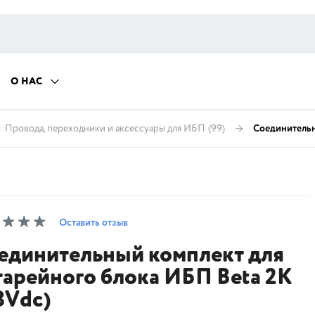
О НАС
Провода, переходники и аксессуары для ИБП
(99)
Соединительн
Оставить отзыв
единительный комплект для
тарейного блока ИБП Beta 2K
8Vdc)