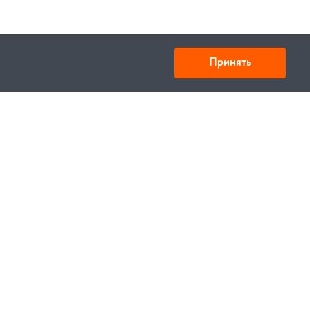
Принять
Товарищество с ограниченной ответственностью
«УНИБАЙ»
050008, Казахстан, г. Алматы , ул. Кожамкулова, дом