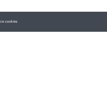
ся cookies
Наши соц. сети:
ной оферты
Facebook
е
Instagram
ВКонтакте