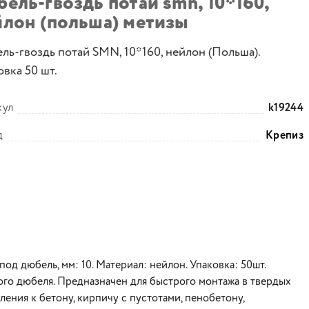
ель-гвоздь потай smn, 10*160,
йлон (польша) метизы
ль-гвоздь потай SMN, 10*160, нейлон (Польша).
вка 50 шт.
кул
k19244
д
Крепиз
под дюбель, мм: 10. Материал: нейлон. Упаковка: 50шт.
ого дюбеля. Предназначен для быстрого монтажа в твердых
ления к бетону, кирпичу с пустотами, пенобетону,