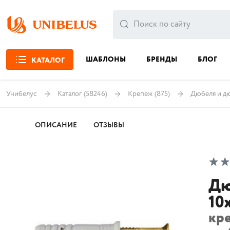
ШАБЛОНЫ
БРЕНДЫ
БЛОГ
КАТАЛОГ
Унибелус
Каталог
(58246)
Крепеж
(875)
Дюбеля и д
ОПИСАНИЕ
ОТЗЫВЫ
Дю
10
кр