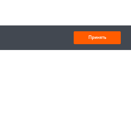
Принять
Товарищество с ограниченной ответственностью
«УНИБАЙ»