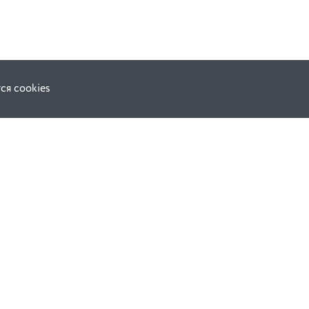
ся cookies
Наши соц. сети:
ной оферты
Facebook