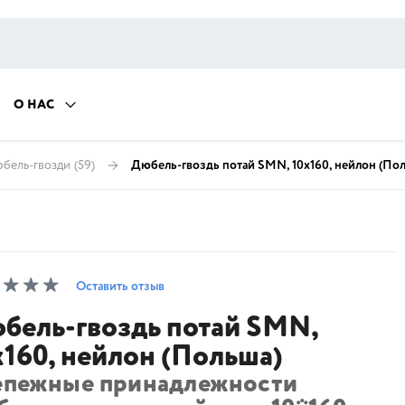
О НАС
юбель-гвозди
(59)
Дюбель-гвоздь потай SMN, 10х160, нейлон (По
Оставить отзыв
бель-гвоздь потай SMN,
х160, нейлон (Польша)
епежные принадлежности