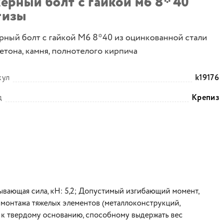
ерный болт с гайкой м6 8* 40
тизы
рный болт с гайкой М6 8*40 из оцинкованной стали
етона, камня, полнотелого кирпича
кул
k19176
д
Крепиз
рывающая сила, кН: 5,2; Допустимый изгибающий момент,
я монтажа тяжелых элементов (металлоконструкций,
) к твердому основанию, способному выдержать вес