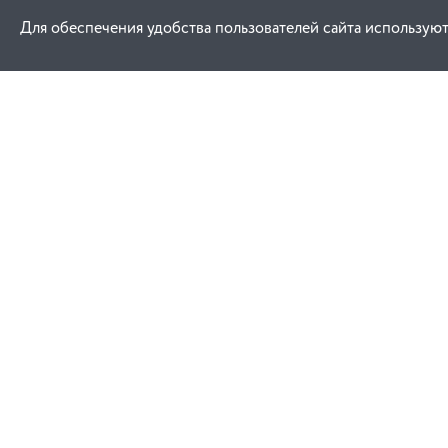
Для обеспечения удобства пользователей сайта используют
Как купить
Услуги
Заказ
Договор публич
Оплата
Проектировани
Доставка
Монтаж
Гарантия
Обучение техни
эксплуатации
Замена и возврат