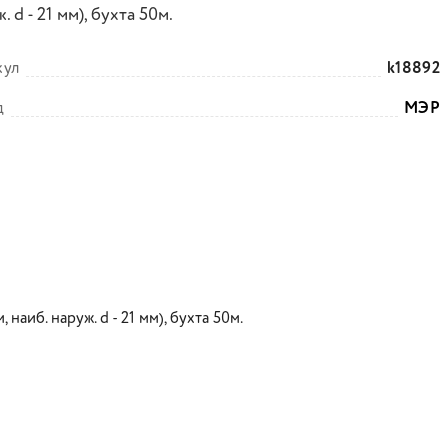
. d - 21 мм), бухта 50м.
кул
k18892
д
МЭР
наиб. наруж. d - 21 мм), бухта 50м.