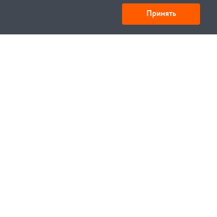
Принять
Товарищество с ограниченной ответственностью
«УНИБАЙ»
050008, Казахстан, г. Алматы , ул. Кожамкулова, дом
253
БИН 221140024751
© 1994—2023, УНИБЕЛУС ИТЦ