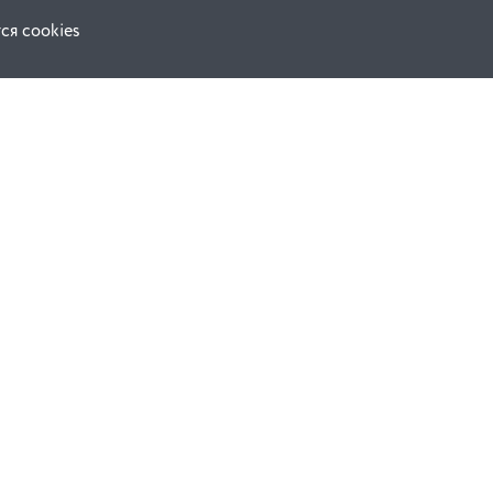
ся cookies
Наши соц. сети:
ной оферты
Facebook
е
Instagram
ВКонтакте
ческой