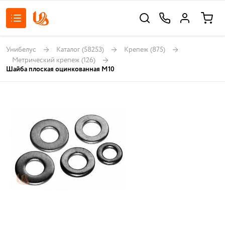
Унибелус
Каталог
(58253)
Крепеж
(875)
Метрический крепеж
(126)
Шайба плоская оцинкованная М10