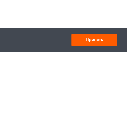
Принять
Товарищество с ограниченной ответственностью