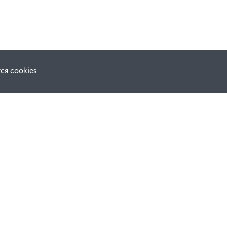
ся cookies
Наши соц. сети:
ной оферты
Facebook