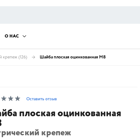
О НАС
й крепеж
(126)
Шайба плоская оцинкованная М8
Оставить отзыв
йба плоская оцинкованная
8
трический крепеж