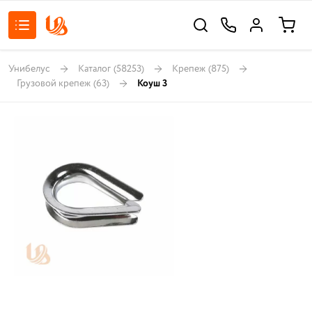
Унибелус
Каталог
(58253)
Крепеж
(875)
Грузовой крепеж
(63)
Коуш 3