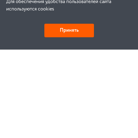
Для обеспечения удобства пользователей сайта
используются cookies
Принять
Как купить
Заказ
Оплата
Доставка
Гарантия
Замена и возврат
Услуги
Договор публичной оферты