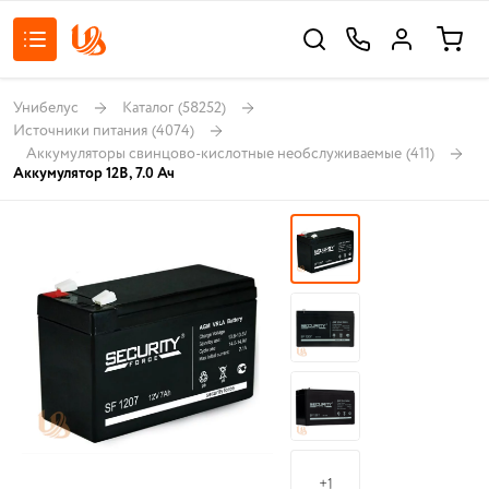
Унибелус
Каталог
(58252)
Источники питания
(4074)
Аккумуляторы свинцово-кислотные необслуживаемые
(411)
Аккумулятор 12В, 7.0 Ач
+1