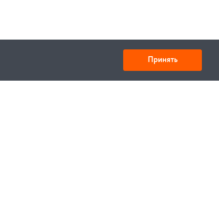
Принять
Товарищество с ограниченной ответственностью
«УНИБАЙ»