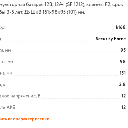
уляторная батарея 12В, 12Ач (SF 1212), клеммы F2, срок
ы 3-5 лет, ДхШхВ 151х98х95 (101) мм.
кул
k168
д
Security Force
а, мм
95
на, мм
98
на, мм
151
, кг
3.8
ное напряжение, В
12
сть АКБ
12
ать все характеристики