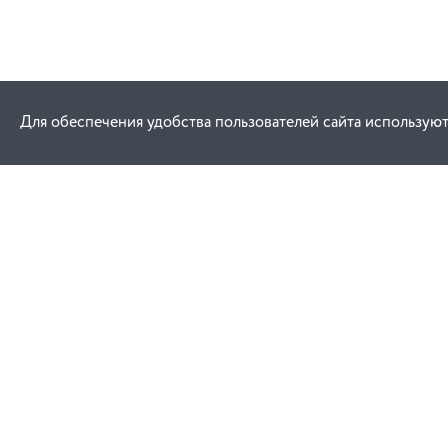
Для обеспечения удобства пользователей сайта используют
Как купить
Услуги
Заказ
Договор публич
Оплата
Проектировани