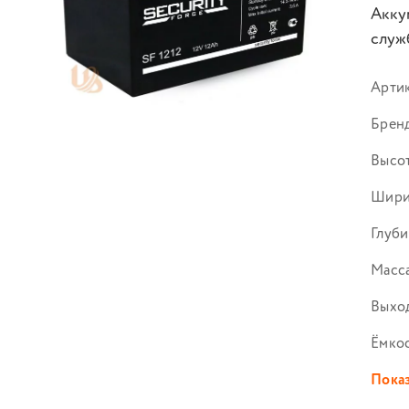
Аккум
служб
Арти
Брен
Высот
Шири
Глуби
Масса
Выход
Ёмко
Показ