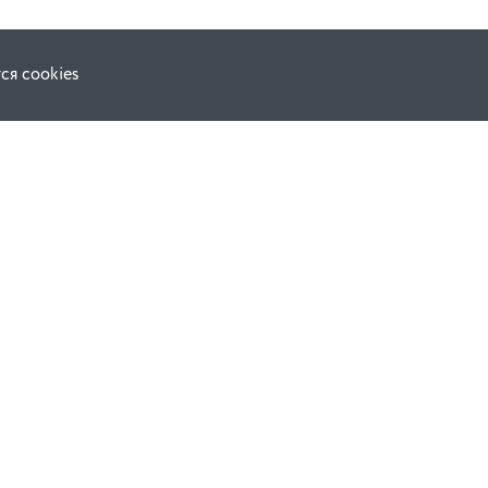
ся cookies
Наши соц. сети:
ной оферты
Facebook
е
Instagram
ВКонтакте