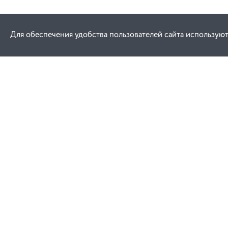
Для обеспечения удобства пользователей сайта используют
Как купить
Услуги
Заказ
Договор публич
Оплата
Проектировани
Доставка
Монтаж