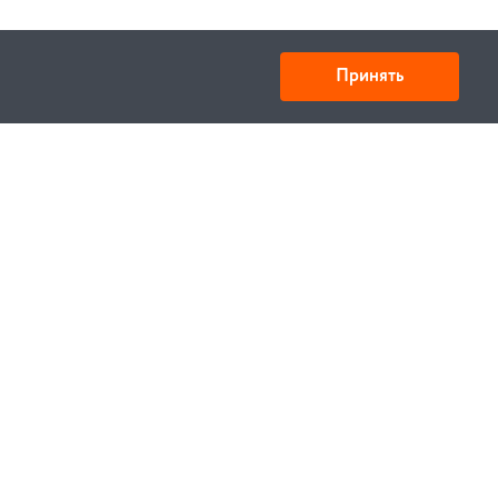
Принять
Товарищество с ограниченной ответственностью
«УНИБАЙ»
050008, Казахстан, г. Алматы , ул. Кожамкулова, дом
253