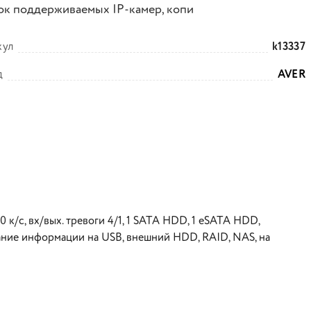
ок поддерживаемых IP-камер, копи
кул
k13337
д
AVER
0 к/с, вх/вых. тревоги 4/1, 1 SATA HDD, 1 eSATA HDD,
ние информации на USB, внешний HDD, RAID, NAS, на