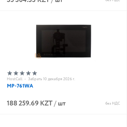
35 304.33 KZT
/
шт
без НДС
HostCall
•
Забрать 10 декабря 2026 г.
MP-761WA
188 259.69 KZT
/
шт
без НДС