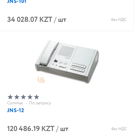
JNS-101
34 028.07 KZT
/
шт
без НДС
Commax
•
По запросу
JNS-12
120 486.19 KZT
/
шт
без НДС