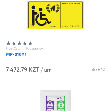
HostCall
•
По запросу
MP-010Y1
7 472.79 KZT
/
шт
без НДС