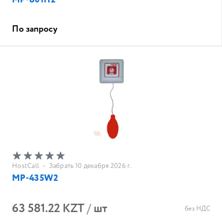
MP-801H2
По запросу
HostCall
•
Забрать 10 декабря 2026 г.
MP-435W2
63 581.22 KZT
/
шт
без НДС