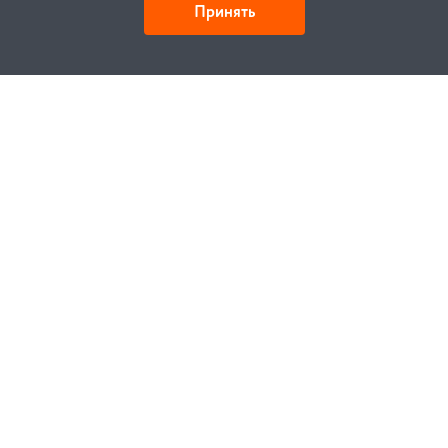
Принять
Как купить
Заказ
Оплата
Доставка
Гарантия
Замена и возврат
Услуги
Договор публичной оферты
Проектирование
Монтаж