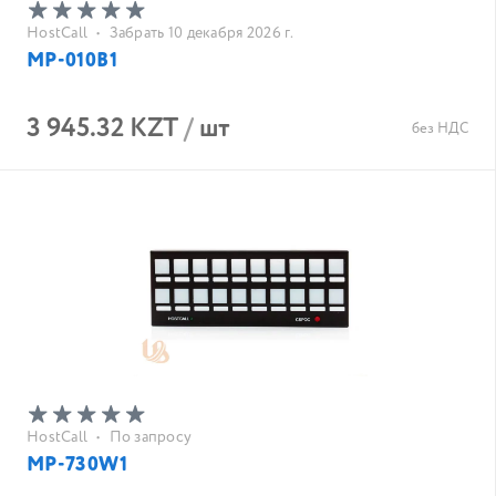
HostCall
•
Забрать 10 декабря 2026 г.
MP-010B1
3 945.32 KZT
/
шт
без НДС
HostCall
•
По запросу
MP-730W1