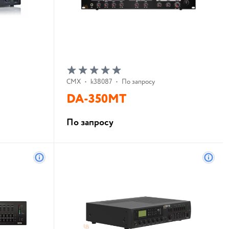
CMX
•
k38087
•
По запросу
DA-350MT
По запросу
В корзину