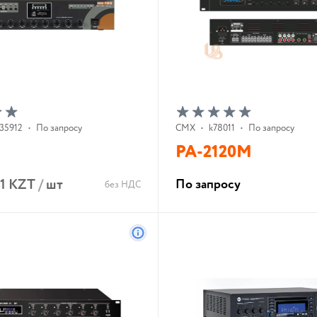
35912
•
По запросу
CMX
•
k78011
•
По запросу
PA-2120M
81 KZT
/
шт
По запросу
без НДС
В корзину
В корзину