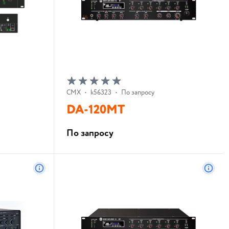
CMX
•
k56323
•
По запросу
DA-120MT
По запросу
В корзину