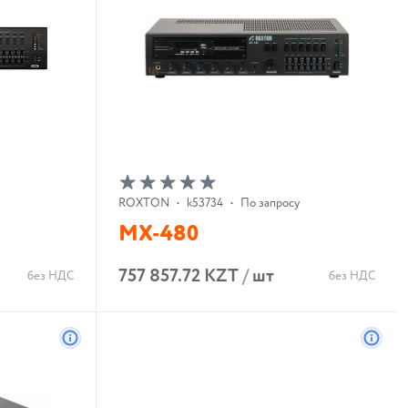
ROXTON
•
k53734
•
По запросу
MX-480
757 857.72 KZT
/
шт
без НДС
без НДС
В корзину