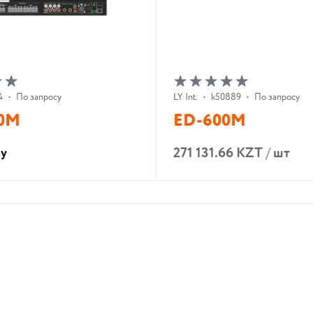
4
•
По запросу
LY Int.
•
k50889
•
По запросу
00M
ED-600M
271 131.66 KZT
/
шт
су
В корзину
В корзину