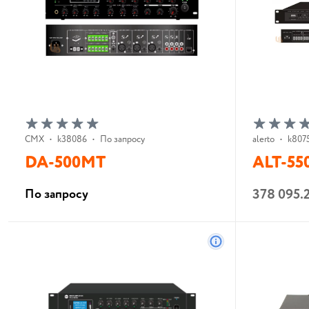
CMX
•
k38086
•
По запросу
alerto
•
k807
DA-500MT
ALT-55
378 095.
По запросу
В корзину