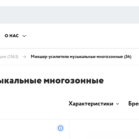
О НАС
ции
(1363)
Микшер-усилители музыкальные многозонные
(34)
ыкальные многозонные
Характеристики
Бре