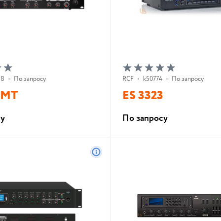
88
•
По запросу
RCF
•
k50774
•
По запросу
0MT
ES 3323
су
По запросу
В корзину
В корзину