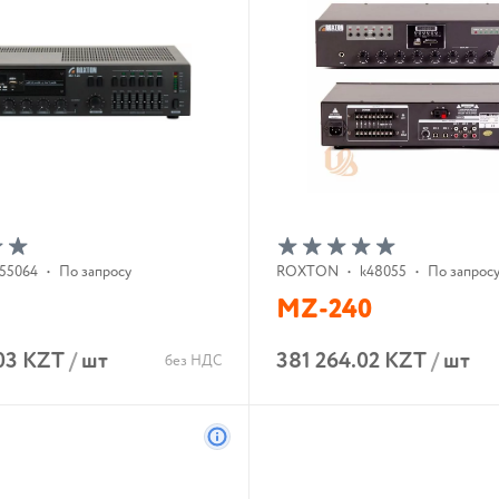
55064
•
По запросу
ROXTON
•
k48055
•
По запрос
MZ-240
03 KZT
/
шт
381 264.02 KZT
/
шт
без НДС