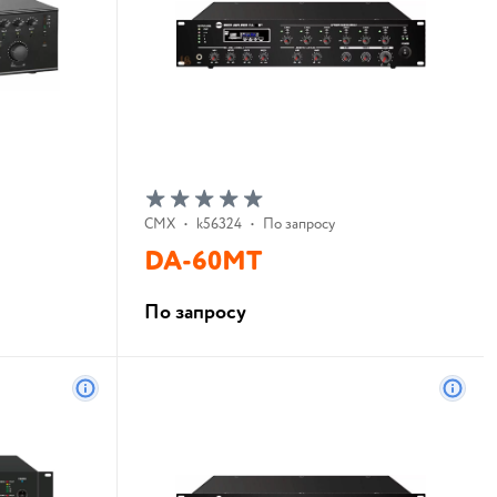
CMX
•
k56324
•
По запросу
DA-60MT
По запросу
В корзину