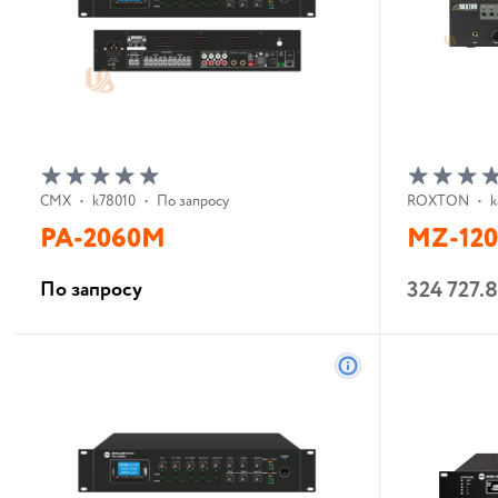
CMX
•
k78010
•
По запросу
ROXTON
•
k
PA-2060M
MZ-120
324 727.
По запросу
В корзину