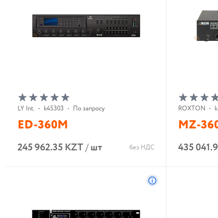
LY Int.
•
k45303
•
По запросу
ROXTON
•
k
ED-360M
MZ-36
245 962.35 KZT
/
шт
435 041.
без НДС
В корзину