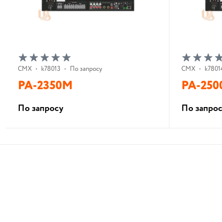
CMX
•
k78013
•
По запросу
CMX
•
k7801
PA-2350M
PA-25
По запросу
По запро
В корзину