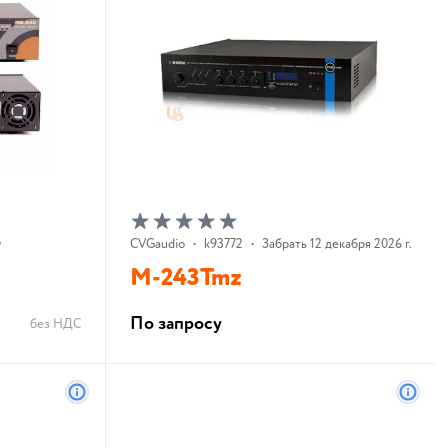
у
CVGaudio
•
k93772
•
Забрать 12 декабря 2026 г.
M-243Tmz
По запросу
без НДС