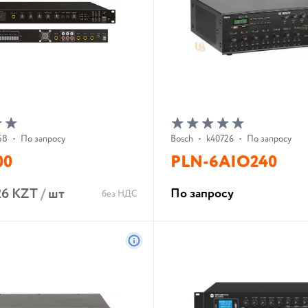
58
•
По запросу
Bosch
•
k40726
•
По запросу
00
PLN-6AIO240
26 KZT
/
шт
По запросу
без НДС
В корзину
В корзину