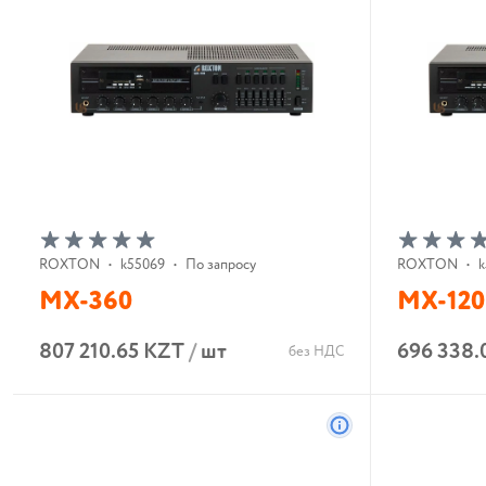
ROXTON
•
k55069
•
По запросу
ROXTON
•
k
MX-360
MX-120
807 210.65 KZT
/
шт
696 338.
без НДС