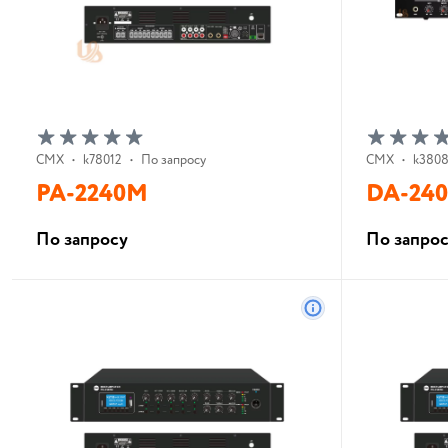
CMX
•
k78012
•
По запросу
CMX
•
k380
PA-2240M
DA-24
По запросу
По запро
В корзину