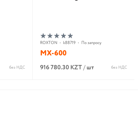
ROXTON
•
k88719
•
По запросу
MX-600
916 780.30 KZT
/
шт
без НДС
без НДС
В корзину