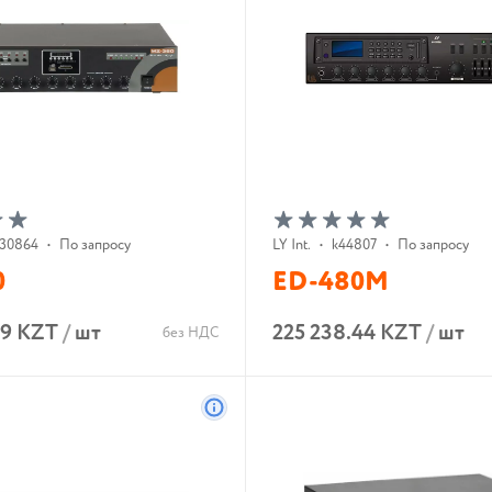
30864
•
По запросу
LY Int.
•
k44807
•
По запросу
0
ED-480M
99 KZT
/
шт
225 238.44 KZT
/
шт
без НДС
В корзину
В корзину