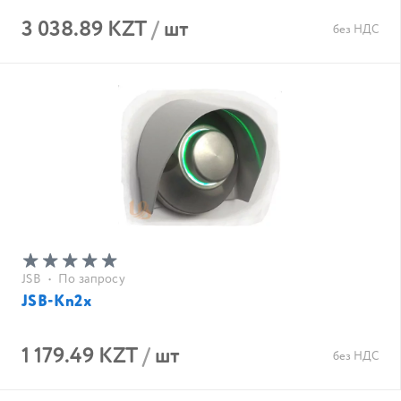
3 038.89 KZT
/
шт
без НДС
JSB
•
По запросу
JSB-Kn2x
1 179.49 KZT
/
шт
без НДС