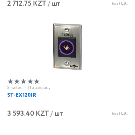
2 712.75 KZT
/
шт
без НДС
Smartec
•
По запросу
ST-EX120IR
3 593.40 KZT
/
шт
без НДС