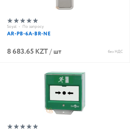
Soyal
•
По запросу
AR-PB-6A-BR-NE
8 683.65 KZT
/
шт
без НДС