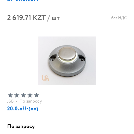
2 619.71 KZT
/
шт
без НДС
JSB
•
По запросу
20.0.off-(on)
По запросу