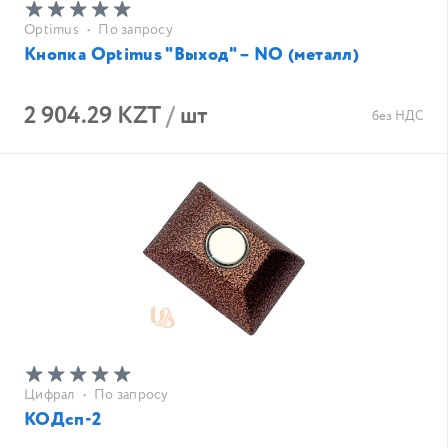
Optimus
•
По запросу
Кнопка Optimus "Выход" – NO (металл)
2 904.29 KZT
/
шт
без НДС
Цифрал
•
По запросу
КОДсп-2