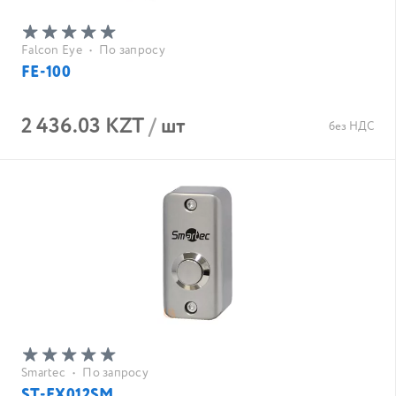
Falcon Eye
•
По запросу
FE-100
2 436.03 KZT
/
шт
без НДС
Smartec
•
По запросу
ST-EX012SM