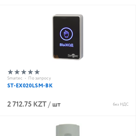
Smartec
•
По запросу
ST-EX020LSM-BK
2 712.75 KZT
/
шт
без НДС