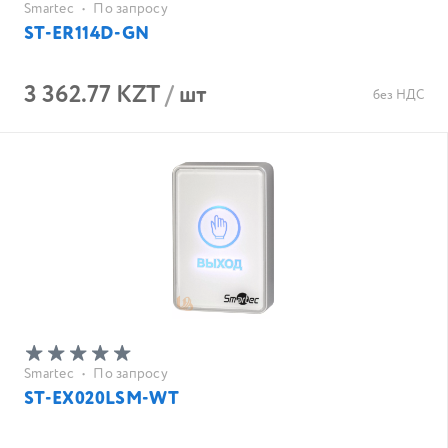
Smartec
•
По запросу
ST-ER114D-GN
3 362.77 KZT
/
шт
без НДС
Smartec
•
По запросу
ST-EX020LSM-WT