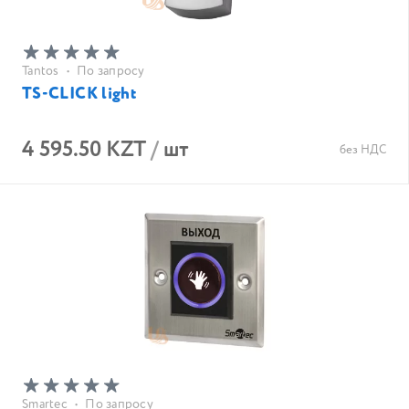
Tantos
•
По запросу
TS-CLICK light
4 595.50 KZT
/
шт
без НДС
Smartec
•
По запросу