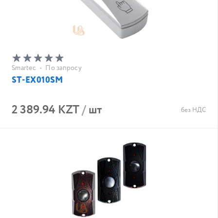
Smartec
•
По запросу
ST-EX010SM
2 389.94 KZT
/
шт
без НДС