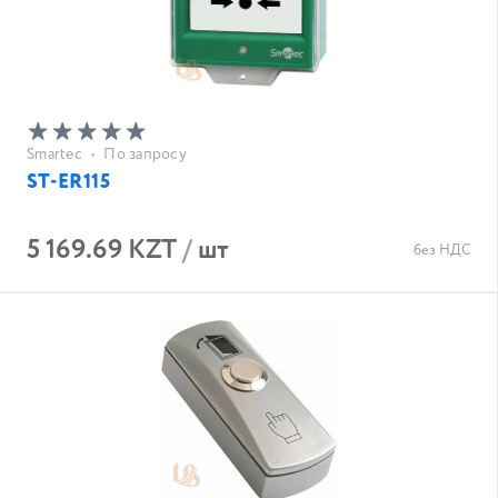
Smartec
•
По запросу
ST-ER115
5 169.69 KZT
/
шт
без НДС