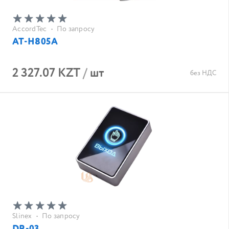
AccordTec
•
По запросу
AT-H805A
2 327.07 KZT
/
шт
без НДС
Slinex
•
По запросу