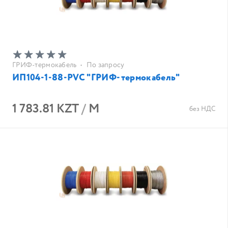
ГРИФ-термокабель
•
По запросу
ИП104-1-88-PVC "ГРИФ-термокабель"
1 783.81 KZT
/
М
без НДС