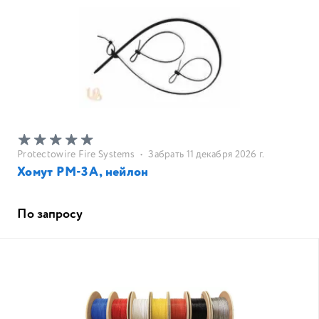
Protectowire Fire Systems
•
Забрать 11 декабря 2026 г.
Хомут РМ-3А, нейлон
По запросу