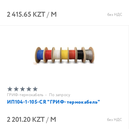
2 415.65 KZT
/
М
без НДС
ГРИФ-термокабель
•
По запросу
ИП104-1-105-CR "ГРИФ-термокабель"
2 201.20 KZT
/
М
без НДС