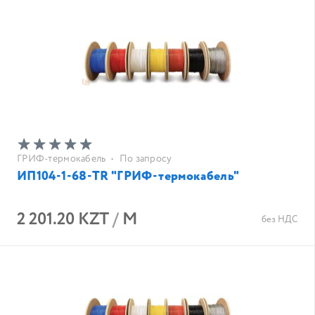
ГРИФ-термокабель
•
По запросу
ИП104-1-68-TR "ГРИФ-термокабель"
2 201.20 KZT
/
М
без НДС