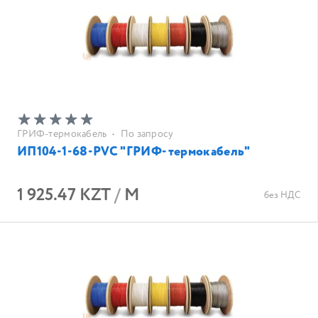
ГРИФ-термокабель
•
По запросу
ИП104-1-68-PVC "ГРИФ-термокабель"
1 925.47 KZT
/
М
без НДС