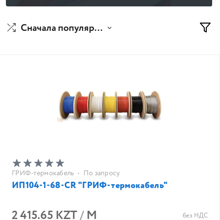
Сначала популярные
ГРИФ-термокабель
•
По запросу
ИП104-1-68-CR "ГРИФ-термокабель"
2 415.65 KZT
/
М
без НДС