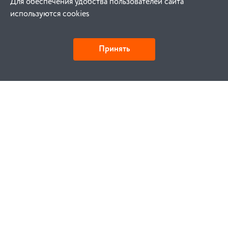
Для обеспечения удобства пользователей сайта
используются cookies
Принять
Как купить
Заказ
Оплата
Доставка
Гарантия
Замена и возврат
Услуги
Договор публичной оферты