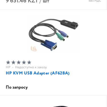
9 651.46 KZT
/
шт
без НДС
HP
•
Недоступно к заказу
HP KVM USB Adapter (AF628A)
По запросу