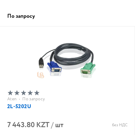
По запросу
Aten
•
По запросу
2L-5202U
7 443.80 KZT
/
шт
без НДС