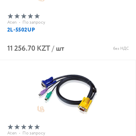
Aten
•
По запросу
2L-5502UP
11 256.70 KZT
/
шт
без НДС
Aten
•
По запросу