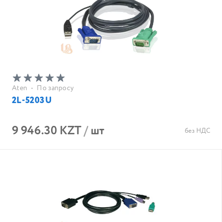
Aten
•
По запросу
2L-5203U
9 946.30 KZT
/
шт
без НДС