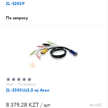
2L-5203P
По запросу
Aten
•
По запросу
2L-5303U(3,0 м) Aten
8 379.28 KZT
/
шт
без НДС