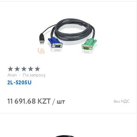
Aten
•
По запросу
2L-5205U
11 691.68 KZT
/
шт
без НДС