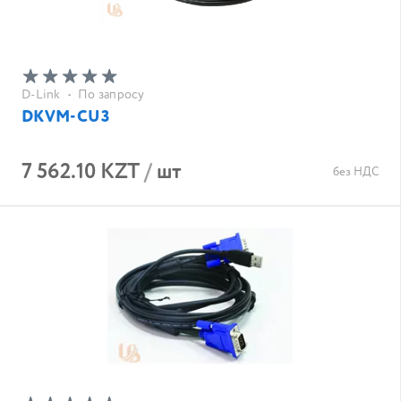
D-Link
•
По запросу
DKVM-CU3
7 562.10 KZT
/
шт
без НДС