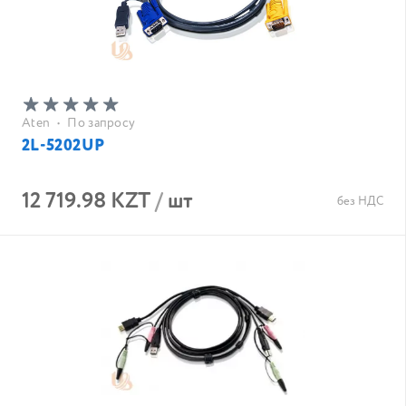
Aten
•
По запросу
2L-5202UP
12 719.98 KZT
/
шт
без НДС