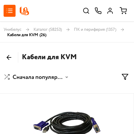
Унибелус
Каталог
(58253)
ПК и периферия
(1357)
Кабели для KVM
(26)
Кабели для KVM
Сначала популярные