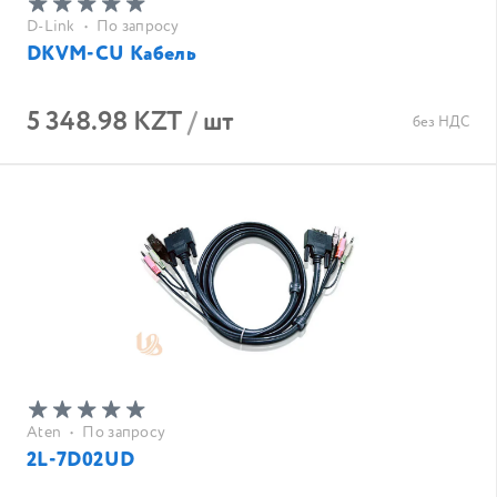
D-Link
•
По запросу
DKVM-CU Кабель
5 348.98 KZT
/
шт
без НДС
Aten
•
По запросу
2L-7D02UD