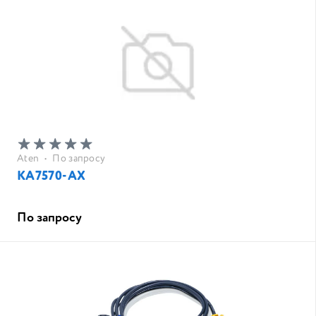
Aten
•
По запросу
KA7570-AX
По запросу