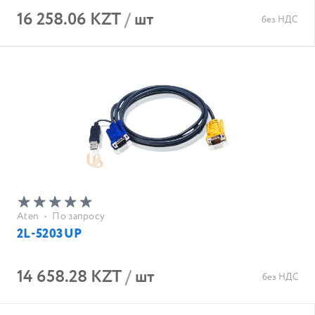
16 258.06 KZT
/
шт
без НДС
Aten
•
По запросу
2L-5203UP
14 658.28 KZT
/
шт
без НДС