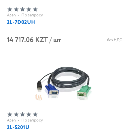
Aten
•
По запросу
2L-7D02UH
14 717.06 KZT
/
шт
без НДС
Aten
•
По запросу
2L-5201U