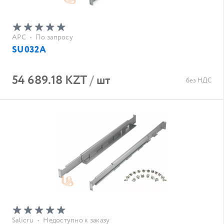
APC
•
По запросу
SU032A
54 689.18 KZT
/
шт
без НДС
Salicru
•
Недоступно к заказу