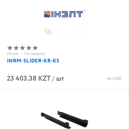
Инэлт
•
По запросу
INRM-SLIDER-KR-KS
23 403.38 KZT
/
шт
без НДС