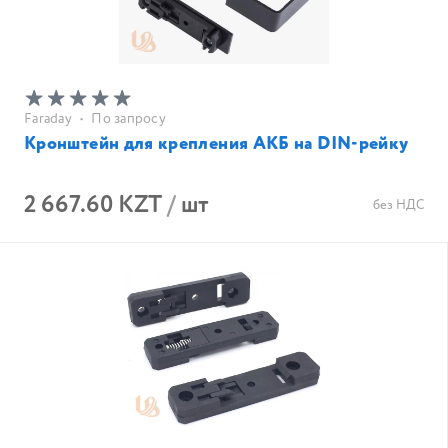
Faraday
•
По запросу
Кронштейн для крепления АКБ на DIN-рейку
2 667.60 KZT
/
шт
без НДС