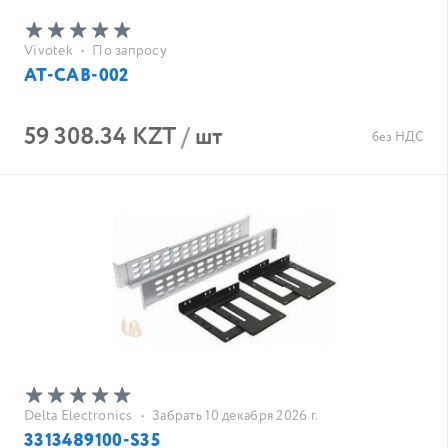
Vivotek
•
По запросу
AT-CAB-002
59 308.34 KZT
/
шт
без НДС
Delta Electronics
•
Забрать 10 декабря 2026 г.
3313489100-S35