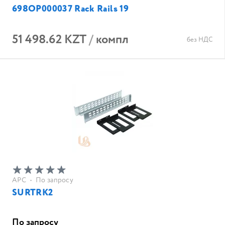
698OP000037 Rack Rails 19
51 498.62 KZT
/
компл
без НДС
APC
•
По запросу
SURTRK2
По запросу