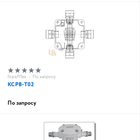
ГорэЛТех
•
По запросу
КСРВ-Т02
По запросу