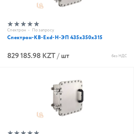
Спектрон
•
По запросу
Спектрон-КВ-Exd-Н-ЭП 435х350х315
829 185.98 KZT
/
шт
без НДС