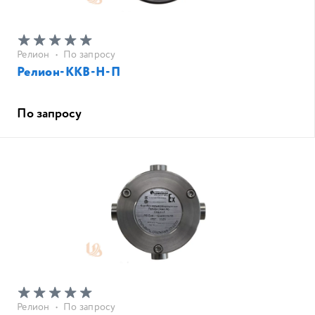
Релион
•
По запросу
Релион-ККВ-Н-П
По запросу
Релион
•
По запросу