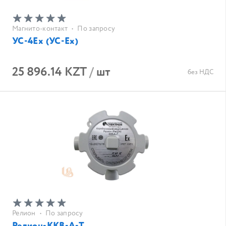
Магнито-контакт
•
По запросу
УС-4Ех (УС-Ex)
25 896.14 KZT
/
шт
без НДС
Релион
•
По запросу