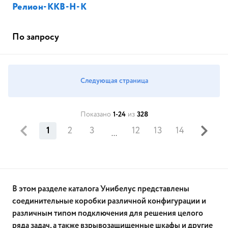
Релион-ККВ-Н-К
По запросу
Следующая страница
Показано
1-24
из
328
1
2
3
12
13
14
...
В этом разделе каталога Унибелус представлены
соединительные коробки различной конфигурации и
различным типом подключения для решения целого
ряда задач, а также взрывозащищенные шкафы и другие