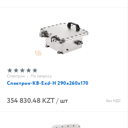
Спектрон
•
По запросу
Спектрон-КВ-Exd-Н 290х260х170
354 830.48 KZT
/
шт
без НДС