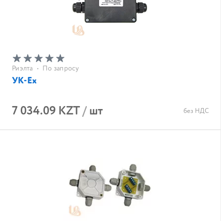
Риэлта
•
По запросу
УК-Ex
7 034.09 KZT
/
шт
без НДС