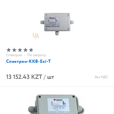
Спектрон
•
По запросу
Спектрон-ККВ-Exi-T
13 152.43 KZT
/
шт
без НДС