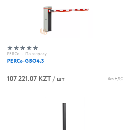
PERCo
•
По запросу
PERCo-GBO4.3
107 221.07 KZT
/
шт
без НДС