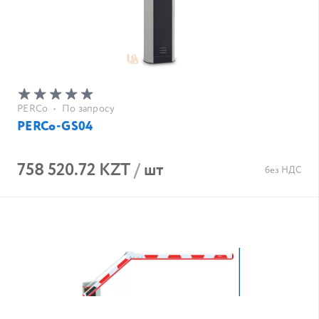
PERCo
•
По запросу
PERCo-GS04
758 520.72 KZT
/
шт
без НДС