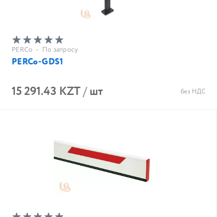
PERCo
•
По запросу
PERCo-GDS1
15 291.43 KZT
/
шт
без НДС