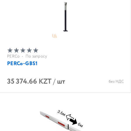
PERCo
•
По запросу
PERCo-GBS1
35 374.66 KZT
/
шт
без НДС