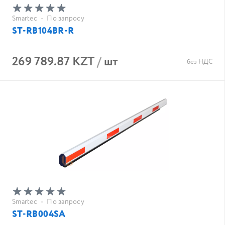
Smartec
•
По запросу
ST-RB104BR-R
269 789.87 KZT
/
шт
без НДС
Smartec
•
По запросу
ST-RB004SA