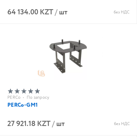
64 134.00 KZT
/
шт
без НДС
PERCo
•
По запросу
PERCo-GM1
27 921.18 KZT
/
шт
без НДС