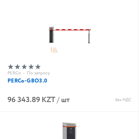
PERCo
•
По запросу
PERCo-GBO3.0
96 343.89 KZT
/
шт
без НДС