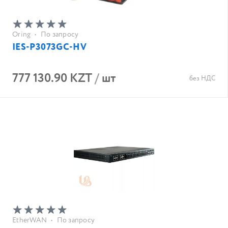
Oring
•
По запросу
IES-P3073GC-HV
777 130.90 KZT
/
шт
без НДС
EtherWAN
•
По запросу