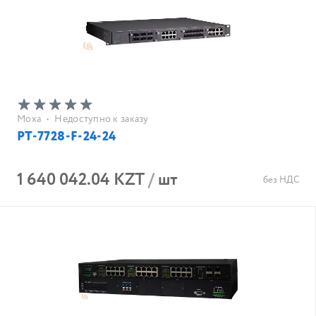
Moxa
•
Недоступно к заказу
PT-7728-F-24-24
1 640 042.04 KZT
/
шт
без НДС