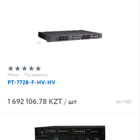
Moxa
•
По запросу
PT-7728-F-HV-HV
1 692 106.78 KZT
/
шт
без НДС