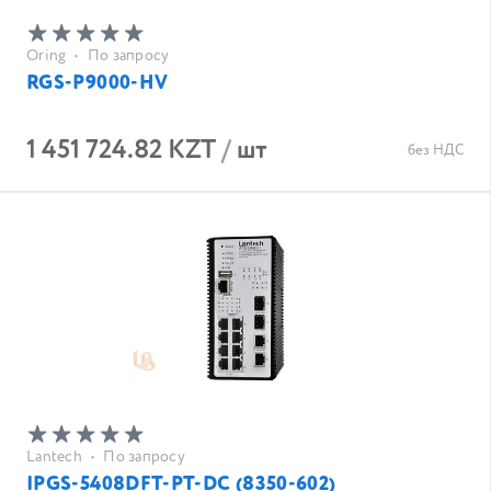
Oring
•
По запросу
RGS-P9000-HV
1 451 724.82 KZT
/
шт
без НДС
Lantech
•
По запросу
IPGS-5408DFT-PT-DC (8350-602)