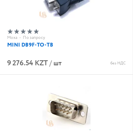
Moxa
•
По запросу
MINI DB9F-TO-TB
9 276.54 KZT
/
шт
без НДС