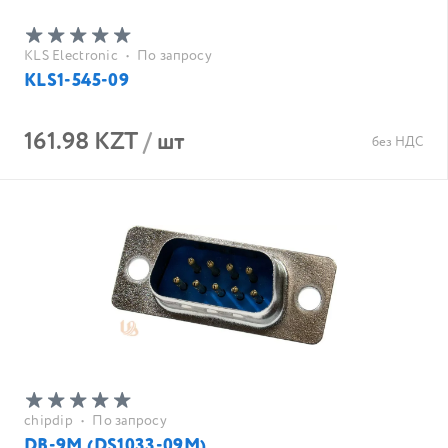
KLS Electronic
•
По запросу
KLS1-545-09
161.98 KZT
/
шт
без НДС
chipdip
•
По запросу
DB-9M (DS1033-09M)