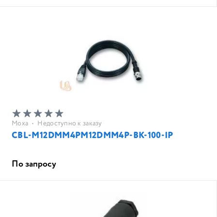
Moxa
•
Недоступно к заказу
CBL-M12DMM4PM12DMM4P-BK-100-IP
По запросу