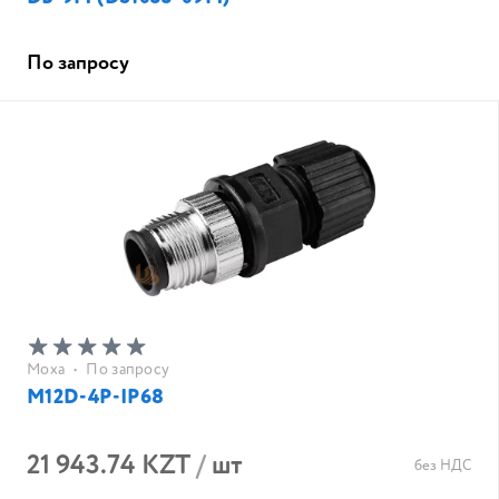
По запросу
Moxa
•
По запросу
M12D-4P-IP68
21 943.74 KZT
/
шт
без НДС