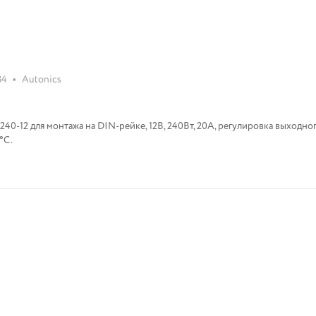
•
34
Autonics
40-12 для монтажа на DIN-рейке, 12В, 240Вт, 20А, регулировка выходно
°С.