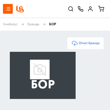
Унибелус
Бренды
БОР
Отчет бренда
БОР