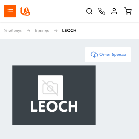
Унибелус
Бренды
LEOCH
Отчет бренда
LEOCH