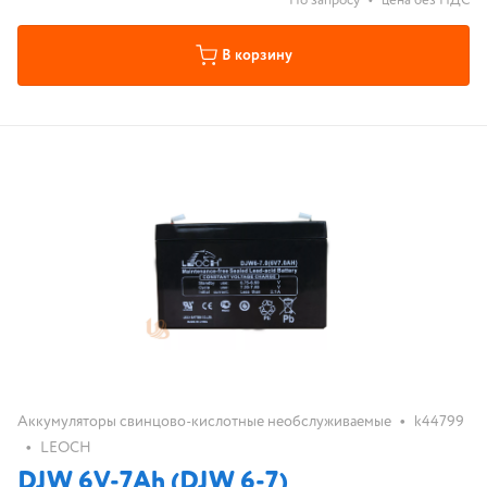
По запросу
•
цена без НДС
В корзину
•
Аккумуляторы свинцово-кислотные необслуживаемые
k44799
•
LEOCH
DJW 6V-7Ah (DJW 6-7)