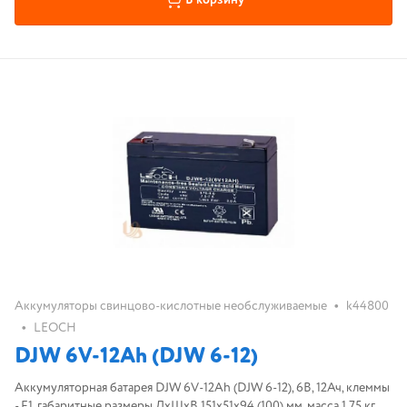
В корзину
•
Аккумуляторы свинцово-кислотные необслуживаемые
k44800
•
LEOCH
DJW 6V-12Ah (DJW 6-12)
Аккумуляторная батарея DJW 6V-12Ah (DJW 6-12), 6В, 12Ач, клеммы
- F1, габаритные размеры ДхШхВ 151х51х94 (100) мм, масса 1,75 кг,